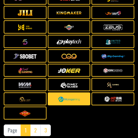
Page
1
2
3